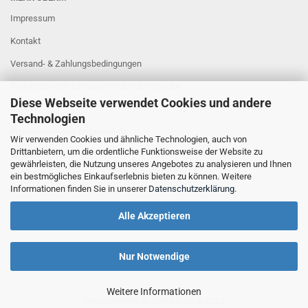
Impressum
Kontakt
Versand- & Zahlungsbedingungen
Widerrufsrecht & Muster-Widerrufsformular
Diese Webseite verwendet Cookies und andere
AGB
Technologien
Privatsphäre und Datenschutz
Wir verwenden Cookies und ähnliche Technologien, auch von
Drittanbietern, um die ordentliche Funktionsweise der Website zu
Callback Service
gewährleisten, die Nutzung unseres Angebotes zu analysieren und Ihnen
Cookie Einstellungen
ein bestmögliches Einkaufserlebnis bieten zu können. Weitere
Informationen finden Sie in unserer
Datenschutzerklärung
.
Alle Akzeptieren
Nur Notwendige
Weitere Informationen
Shopsoftware
by Gambio.de © 2025