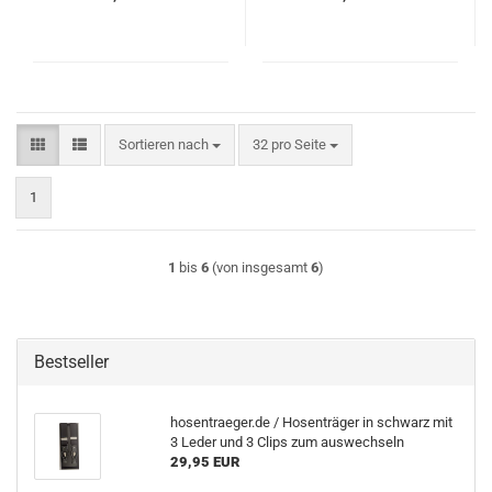
Sortieren nach
pro Seite
Sortieren nach
32 pro Seite
1
1
bis
6
(von insgesamt
6
)
Bestseller
hosentraeger.de / Hosenträger in schwarz mit
3 Leder und 3 Clips zum auswechseln
29,95 EUR