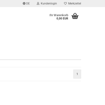
DE
Kundenlogin
Merkzettel
Ihr Warenkorb
0,00 EUR
l
wort
rstellen
1
rt vergessen?