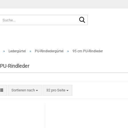
Suche...
Sprache auswählen
E-Mai
Pass
»
»
»
Ledergürtel
PU-Rindledergürtel
95 cm PU-Rindleder
PU-Rindleder
Konto e
Sortieren nach
pro Seite
Sortieren nach
32 pro Seite
Passwo