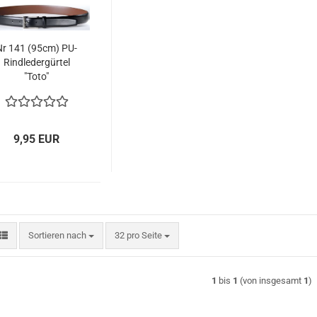
Nr 141 (95cm) PU-
Rindledergürtel
"Toto"
9,95 EUR
Sortieren nach
pro Seite
Sortieren nach
32 pro Seite
1
bis
1
(von insgesamt
1
)